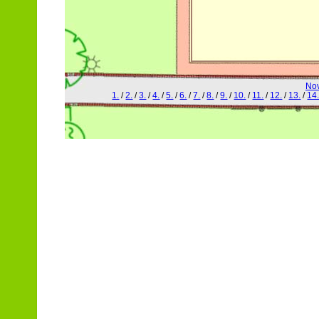
No
1.
/
2.
/
3.
/
4.
/
5.
/
6.
/
7.
/
8.
/
9.
/
10.
/
11.
/
12.
/
13.
/
14