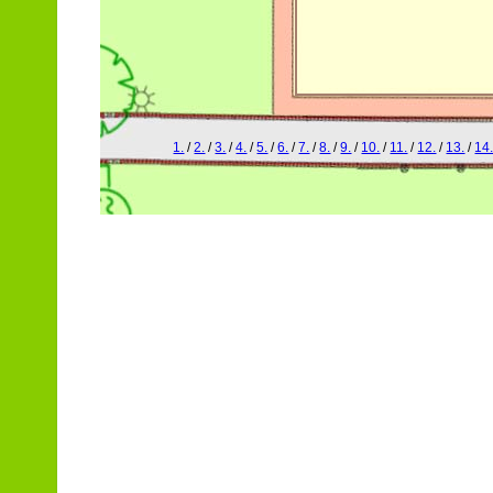
1.
/
2.
/
3.
/
4.
/
5.
/
6.
/
7.
/
8.
/
9.
/
10.
/
11.
/
12.
/
13.
/
14