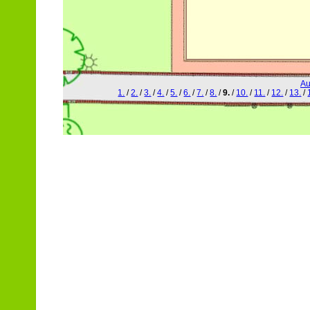
Au
1.
/
2.
/
3.
/
4.
/
5.
/
6.
/
7.
/
8.
/
9.
/
10.
/
11.
/
12.
/
13.
/